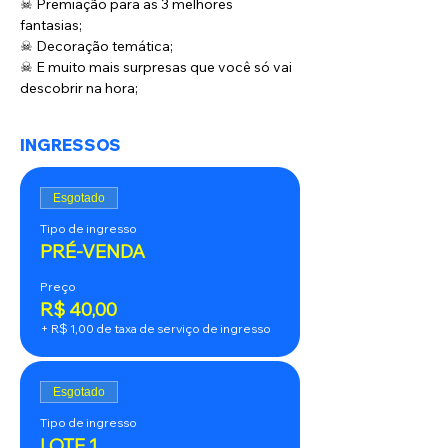
☠ Premiação para as 3 melhores 
fantasias; 
☠ Decoração temática;
☠ E muito mais surpresas que você só vai 
descobrir na hora;
INGRESSOS
Esgotado
Tipo de ingresso
PRÉ-VENDA
Preço
R$ 40,00
+ R$ 1,00 de taxa de serviço de ingresso
Esgotado
Tipo de ingresso
LOTE 1