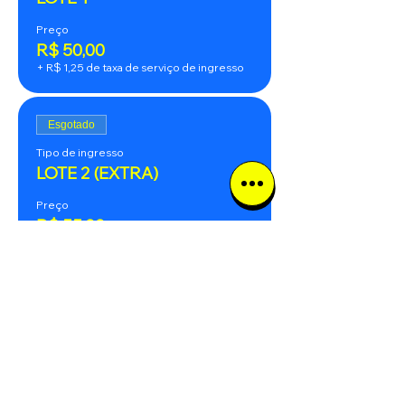
Preço
R$ 50,00
+ R$ 1,25 de taxa de serviço de ingresso
Esgotado
Tipo de ingresso
LOTE 2 (EXTRA)
Preço
R$ 55,00
+ R$ 1,38 de taxa de serviço de ingresso
Esgotado
Tipo de ingresso
LOTE ÚNICO CONSUMADO
(VIP)
Você paga R$100,00 e tem direito à 