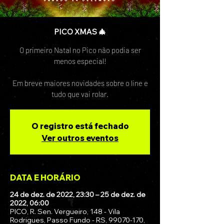
PICO XMAS 🎄
O primeiro Natal no Pico não podia ser
menos especial!
Em breve maiores novidades sobre o line e
tudo que vai rolar.
O registro está fechado
Ver outros eventos
DATA E HORÁRIO
24 de dez. de 2022, 23:30 – 25 de dez. de
2022, 06:00
PICO, R. Sen. Vergueiro, 148 - Vila
Rodrigues, Passo Fundo - RS, 99070-170,