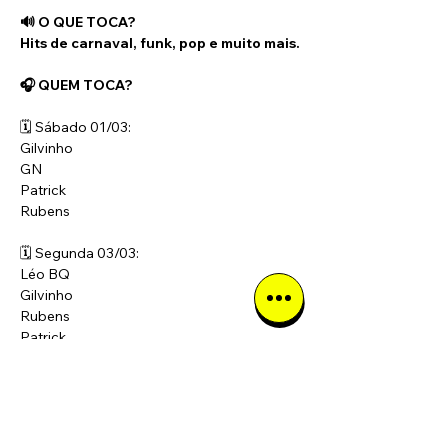
🔊 O QUE TOCA? 
Hits de carnaval, funk, pop e muito mais.
🎧 QUEM TOCA?
🗓️ Sábado 01/03:
Gilvinho
GN
Patrick
Rubens
🗓️ Segunda 03/03:
Léo BQ
Gilvinho
Rubens
Patrick
🗓️ Sábado 17/02:
Thalles
Gilvinho
Patrick