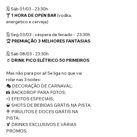
🗓️ Sáb 01/03 - 23:30h
🍸 
1 HORA DE OPEN BAR
 (vodka, 
energético e cerveja)
🗓️ Seg 03/03 - véspera de feriado -  23:30h
🏆 
PREMIAÇÃO 3 MELHORES FANTASIAS 
🗓️ Sáb 08/03 - 23:30h
🥤 
DRINK PICO ELÉTRICO 50 PRIMEIROS
Mas não para por ai! Se liga no que vai 
rolar nas 3 noites:
🎭 DECORAÇÃO DE CARNAVAL;
📸 BACKDROP PARA FOTOS;
💨 EFEITOS ESPECIAIS;
🥃 SHOTS DE BEBIDAS GRÁTIS NA PISTA;
🍭 PIRULITOS E DOCES GRÁTIS NA 
PISTA;
🍹 DRINKS EXCLUSIVOS E VÁRIAS 
PROMOS;