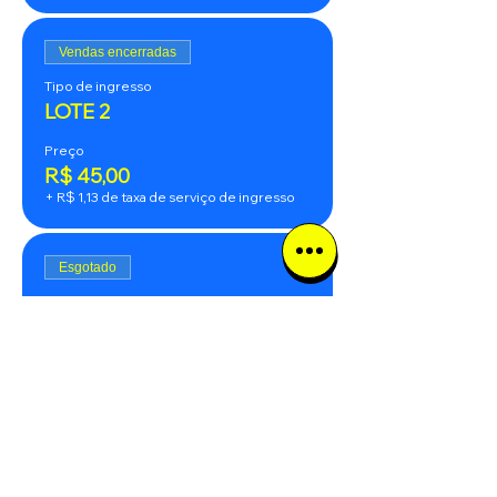
Vendas encerradas
Tipo de ingresso
LOTE 2
Preço
R$ 45,00
+ R$ 1,13 de taxa de serviço de ingresso
Esgotado
Tipo de ingresso
LOTE ÚNICO CONSUMADO
(65,00)
Você paga R$100,00 e tem direito à 
R$65,00 em consumação no bar.
Preço
R$ 100,00
+ R$ 2,50 de taxa de serviço de ingresso