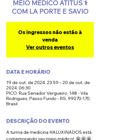
MEIO MÉDICO ATITUS ⚕️
COM LA PORTE E SAVIO
Os ingressos não estão à
venda
Ver outros eventos
DATA E HORÁRIO
19 de out. de 2024, 23:59 – 20 de out. de
2024, 06:30
PICO, Rua Senador Vergueiro, 148 - Vila
Rodrigues, Passo Fundo - RS, 99070-170,
Brasil
DESCRIÇÃO DO EVENTO
A turma de medicina HALUXINADOS está 
comemorando seu meio médico!  🤩 🤩 🤩