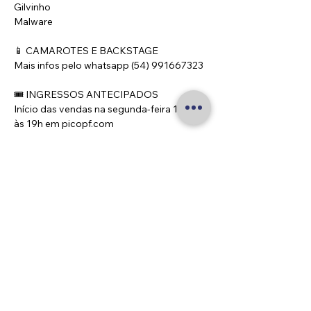
Gilvinho
Malware
📱 CAMAROTES E BACKSTAGE
Mais infos pelo whatsapp (54) 991667323
🎟 INGRESSOS ANTECIPADOS 
Início das vendas na segunda-feira 16/09 
às 19h em picopf.com
🎁 COMEMORE SEU BDAY NO PICO!
Aniversariantes do mês tem vantagens 
exclusivas! 
Acesse picopf.com/BDAY envie sua lista e 
garanta os beneficios.
⚠️ É OBRIGATÓRIA a apresentação de 
documento de identificação oficial com 
foto na entrada. Qualquer documento 
oficial é aceito, mas é necessária 
apresentação do documento em si, fotos 