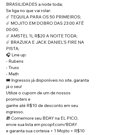
BRASILIDADES a noite toda;
Se liga no que vai rolar:
☄️ TEQUILA PARA OS 50 PRIMEIROS;
☄️ MOJITO EM DOBRO DAS 23:00 ATÉ 
00:00;
☄️ AMSTEL 1L R$20 A NOITE TODA;
☄️ BRAZUKA E JACK DANIEL'S FIRE NA 
PISTA;
🎧 Line up:
- Rubens
- Truss
- Math
🎟️ Ingressos já disponíveis no site, garanta 
já o seu!
Utilize o cupom de um de nossos 
promoters e
ganhe até R$10 de desconto em seu 
ingresso.
🎁 Comemore seu BDAY na EL PICO, 
envie sua lista em picopf.com/BDAY
e garanta sua cortesia + 1 Mojito + R$10 